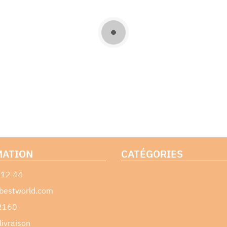
MATION
CATÉGORIES
 12 44
bestworld.com
2160
livraison