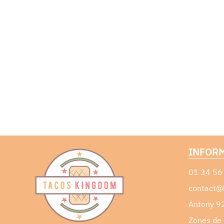
INFOR
01 34 56
contact@
Antony 9
Zones de 